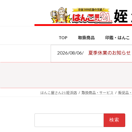
コ
ナ
ン
ビ
テ
ゲ
ン
ー
ツ
シ
TOP
取扱商品
印鑑・はんこ
へ
ョ
ス
ン
2026/08/06/
夏季休業のお知らせ
キ
に
ッ
移
プ
動
はんこ屋さん21 姪浜店
取扱商品・サービス
販促品
検
索: