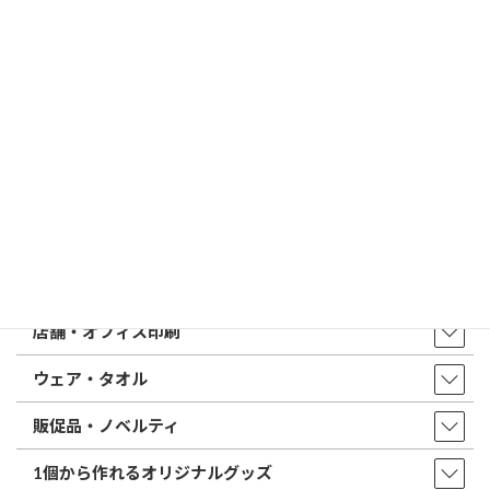
印鑑の書体（古印体・篆書体・印相体・楷書体・行書体）とは？
特徴とフォントの選び方
はんこ屋さん21からのお知らせ一覧 ≫
トップページ
店舗・アクセス
取扱商品・サービス
印鑑・はんこ
店舗・オフィス印刷
ウェア・タオル
販促品・ノベルティ
1個から作れるオリジナルグッズ