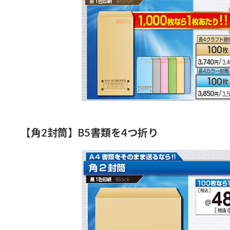
【角2封筒】B5書類を4つ折り