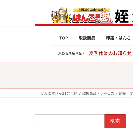
コ
ナ
ン
ビ
テ
ゲ
ン
ー
ツ
シ
TOP
取扱商品
印鑑・はんこ
へ
ョ
ス
ン
2026/08/06/
夏季休業のお知らせ
キ
に
ッ
移
プ
動
はんこ屋さん21 姪浜店
取扱商品・サービス
店舗・
検
索: