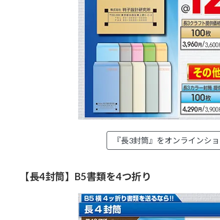
『長3封筒』を
オンラインシ
【長4封筒】B5書類を4つ折り