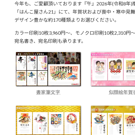
今年も、ご愛顧頂いております『午』2026年(令和8年
「はんこ屋さん21」にて、年賀状および喪中・寒中見
デザイン豊かな約170種類よりお選びください。
カラー印刷10枚3,960円～、モノクロ印刷10枚2,310円
宛名書き、宛名印刷も承ります。
書家筆文字
似顔絵年賀