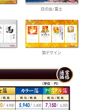
日の出･富士
箔デザイン