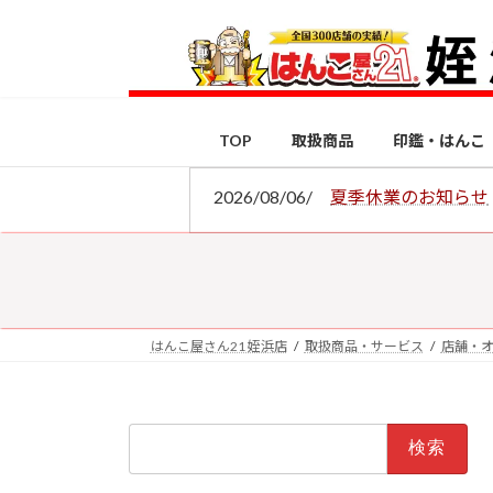
コ
ナ
ン
ビ
テ
ゲ
ン
ー
ツ
シ
TOP
取扱商品
印鑑・はんこ
へ
ョ
ス
ン
2026/08/06/
夏季休業のお知らせ
キ
に
ッ
移
プ
動
はんこ屋さん21 姪浜店
取扱商品・サービス
店舗・
検
索: