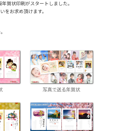
)版年賀状印刷がスタートしました。
舞いをお求め頂けます。
～。
状
写真で送る
年賀状