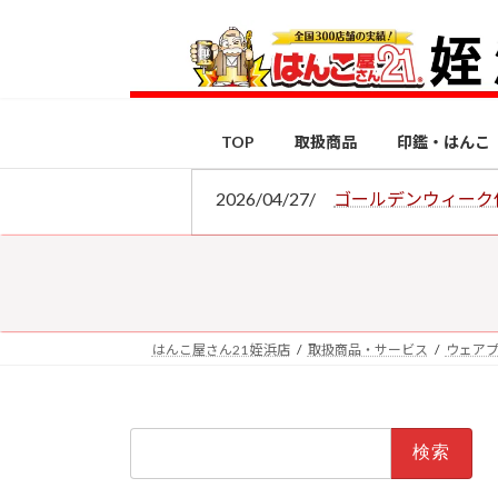
コ
ナ
ン
ビ
テ
ゲ
ン
ー
ツ
シ
TOP
取扱商品
印鑑・はんこ
へ
ョ
ス
ン
2026/04/27/
ゴールデンウィーク
キ
に
ッ
移
プ
動
はんこ屋さん21 姪浜店
取扱商品・サービス
ウェア
検
索: