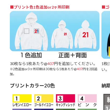
■プリント色1色追加or2ヶ所印刷
■ゴ
30枚なら1枚あたり@
407
円を追加してください。
1枚
※2色追加or3ヶ所印刷は30枚なら1枚あたり@
407
円を2回追
い。
加。
プリントカラー20色
納