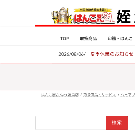
コ
ナ
ン
ビ
テ
ゲ
ン
ー
ツ
シ
TOP
取扱商品
印鑑・はんこ
へ
ョ
ス
ン
2026/08/06/
夏季休業のお知らせ
キ
に
ッ
移
プ
動
はんこ屋さん21 姪浜店
取扱商品・サービス
ウェア
検
索: